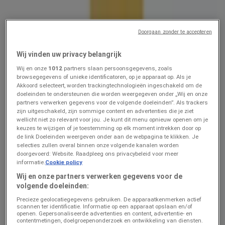
Borculoseweg 17, Neede
6.6 km
Doorgaan zonder te accepteren
Gesloten
Wij vinden uw privacy belangrijk
Wij en onze
1012
partners slaan persoonsgegevens, zoals
browsegegevens of unieke identificatoren, op je apparaat op. Als je
Expert
Akkoord selecteert, worden trackingtechnologieën ingeschakeld om de
doeleinden te ondersteunen die worden weergegeven onder „Wij en onze
Eekmolenweg 6, Lochem
partners verwerken gegevens voor de volgende doeleinden”. Als trackers
zijn uitgeschakeld, zijn sommige content en advertenties die je ziet
9.1 km
wellicht niet zo relevant voor jou. Je kunt dit menu opnieuw openen om je
keuzes te wijzigen of je toestemming op elk moment intrekken door op
de link Doeleinden weergeven onder aan de webpagina te klikken. Je
Gesloten
selecties zullen overal binnen onze volgende kanalen worden
doorgevoerd: Website. Raadpleeg ons privacybeleid voor meer
informatie.
Cookie policy
Expert
Wij en onze partners verwerken gegevens voor de
volgende doeleinden:
Voorstraat 2, Goor
Precieze geolocatiegegevens gebruiken. De apparaatkenmerken actief
scannen ter identificatie. Informatie op een apparaat opslaan en/of
14.1 km
openen. Gepersonaliseerde advertenties en content, advertentie- en
contentmetingen, doelgroepenonderzoek en ontwikkeling van diensten.