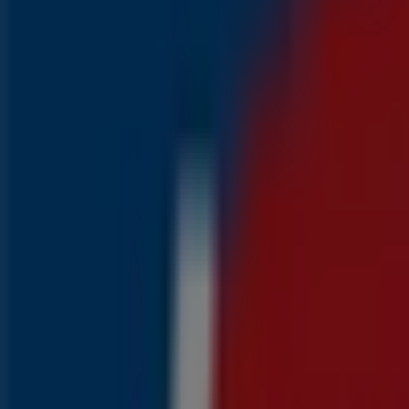
Lidl
Verrassend veel non-food
Prijsdata geldig tot 11-8
Binnenkort beschikbaar
Lidl
Weekenddeals
Prijsdata geldig tot 16-8
Binnenkort beschikbaar
Lidl
1008 - 1608