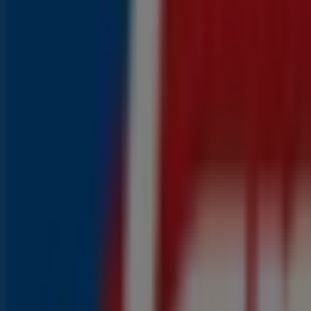
Prijsdata geldig tot 16-8
Advertentie
{"numCatalogs":6}
Populaire prijsacties in uw buurt
Meest bekeken Lidl producten