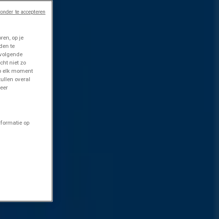
onder te accepteren
en, op je
den te
 volgende
cht niet zo
op elk moment
ullen overal
eer
nformatie op