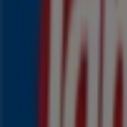
2
,
69
€
AS
-
DOUBLE
ijs
2
,
29
€
2.69
€
-15
%