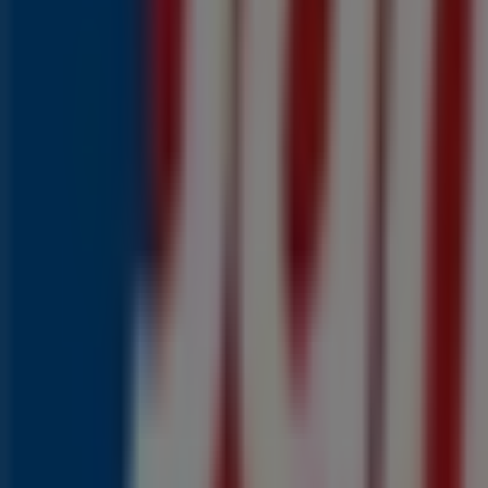
Bramen
2
,
29
€
3.59
€
-36
%
Frambozen