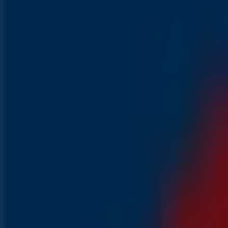
VERGELIJK
Alles in deze bak met sticker voor €0.25 per stuk
Lidl
Zon BBQ IJs Rosé
Prijsdata geldig tot 31-8
Laatste uren voor deze besparingen
Lidl
0308 - 0908
Laatste uren voor deze besparingen
Nog 3 dagen