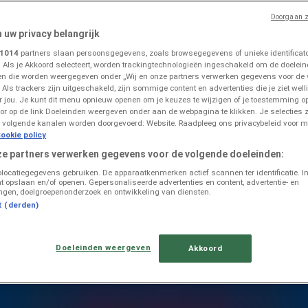
Doorgaan z
n uw privacy belangrijk
1014
partners slaan persoonsgegevens, zoals browsegegevens of unieke identificator
. Als je Akkoord selecteert, worden trackingtechnologieën ingeschakeld om de doelein
n die worden weergegeven onder „Wij en onze partners verwerken gegevens voor de
 Als trackers zijn uitgeschakeld, zijn sommige content en advertenties die je ziet welli
 in de folders van deze week
or jou. Je kunt dit menu opnieuw openen om je keuzes te wijzigen of je toestemming 
or op de link Doeleinden weergeven onder aan de webpagina te klikken. Je selecties z
 volgende kanalen worden doorgevoerd: Website. Raadpleeg ons privacybeleid voor m
ookie policy
ze partners verwerken gegevens voor de volgende doeleinden:
olocatiegegevens gebruiken. De apparaatkenmerken actief scannen ter identificatie. I
t opslaan en/of openen. Gepersonaliseerde advertenties en content, advertentie- en
ngen, doelgroepenonderzoek en ontwikkeling van diensten.
t (derden)
Doeleinden weergeven
Akkoord