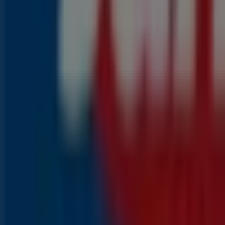
0
,
69
€
0.99
€
-30
%
Rucola
2
,
29
€
3.29
€
-30
%
Blauwe
bessen