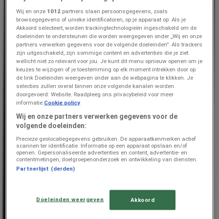
1.8 km
Wij en onze
1012
partners slaan persoonsgegevens, zoals
Geopend
browsegegevens of unieke identificatoren, op je apparaat op. Als je
Akkoord selecteert, worden trackingtechnologieën ingeschakeld om de
doeleinden te ondersteunen die worden weergegeven onder „Wij en onze
partners verwerken gegevens voor de volgende doeleinden”. Als trackers
zijn uitgeschakeld, zijn sommige content en advertenties die je ziet
vanHaren
wellicht niet zo relevant voor jou. Je kunt dit menu opnieuw openen om je
keuzes te wijzigen of je toestemming op elk moment intrekken door op
Korte Poolsterstraat 10, Rotterdam
de link Doeleinden weergeven onder aan de webpagina te klikken. Je
selecties zullen overal binnen onze volgende kanalen worden
2.5 km
doorgevoerd: Website. Raadpleeg ons privacybeleid voor meer
informatie.
Cookie policy
Geopend
Wij en onze partners verwerken gegevens voor de
volgende doeleinden:
Precieze geolocatiegegevens gebruiken. De apparaatkenmerken actief
vanHaren
scannen ter identificatie. Informatie op een apparaat opslaan en/of
openen. Gepersonaliseerde advertenties en content, advertentie- en
Keizerswaard 37, Rotterdam
contentmetingen, doelgroepenonderzoek en ontwikkeling van diensten.
Partnerlijst (derden)
5.3 km
Geopend
Doeleinden weergeven
Akkoord