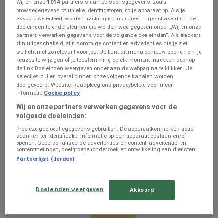
Wij en onze
1014
partners slaan persoonsgegevens, zoals
Vobis
browsegegevens of unieke identificatoren, op je apparaat op. Als je
Akkoord selecteert, worden trackingtechnologieën ingeschakeld om de
Winkelcentrum Woensel 368, Eindhoven
doeleinden te ondersteunen die worden weergegeven onder „Wij en onze
partners verwerken gegevens voor de volgende doeleinden”. Als trackers
2.4 km
zijn uitgeschakeld, zijn sommige content en advertenties die je ziet
wellicht niet zo relevant voor jou. Je kunt dit menu opnieuw openen om je
keuzes te wijzigen of je toestemming op elk moment intrekken door op
de link Doeleinden weergeven onder aan de webpagina te klikken. Je
Vobis
selecties zullen overal binnen onze volgende kanalen worden
doorgevoerd: Website. Raadpleeg ons privacybeleid voor meer
Kastelenplein 169, Eindhoven
informatie.
Cookie policy
Wij en onze partners verwerken gegevens voor de
3.7 km
volgende doeleinden:
Precieze geolocatiegegevens gebruiken. De apparaatkenmerken actief
scannen ter identificatie. Informatie op een apparaat opslaan en/of
openen. Gepersonaliseerde advertenties en content, advertentie- en
Vobis
contentmetingen, doelgroepenonderzoek en ontwikkeling van diensten.
Partnerlijst (derden)
Duivendijk 5, Nuenen
5.3 km
Doeleinden weergeven
Akkoord
Vobis