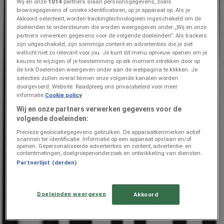
Wij en onze
1014
partners slaan persoonsgegevens, zoals
Christine le Duc
browsegegevens of unieke identificatoren, op je apparaat op. Als je
Akkoord selecteert, worden trackingtechnologieën ingeschakeld om de
Gen. Cronjéstraat 77, Haarlem
doeleinden te ondersteunen die worden weergegeven onder „Wij en onze
partners verwerken gegevens voor de volgende doeleinden”. Als trackers
1.5 km
zijn uitgeschakeld, zijn sommige content en advertenties die je ziet
wellicht niet zo relevant voor jou. Je kunt dit menu opnieuw openen om je
Gesloten
keuzes te wijzigen of je toestemming op elk moment intrekken door op
de link Doeleinden weergeven onder aan de webpagina te klikken. Je
selecties zullen overal binnen onze volgende kanalen worden
doorgevoerd: Website. Raadpleeg ons privacybeleid voor meer
Christine le Duc
informatie.
Cookie policy
Spui 6, Amsterdam
Wij en onze partners verwerken gegevens voor de
volgende doeleinden:
17.4 km
Precieze geolocatiegegevens gebruiken. De apparaatkenmerken actief
scannen ter identificatie. Informatie op een apparaat opslaan en/of
Gesloten
openen. Gepersonaliseerde advertenties en content, advertentie- en
contentmetingen, doelgroepenonderzoek en ontwikkeling van diensten.
Partnerlijst (derden)
Christine le Duc
Doeleinden weergeven
Akkoord
Oude Doelenstraat 10, Amsterdam
17.7 km