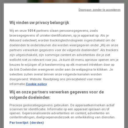
6.5 km
Doorgaan zonder te accepteren
Gesloten
Wij vinden uw privacy belangrijk
Wij en onze
1014
partners slaan persoonsgegevens, zoals
Action
browsegegevens of unieke identificatoren, op je apparaat op. Als je
Akkoord selecteert, worden trackingtechnologieën ingeschakeld om de
Kajuit, 298, Groningen
doeleinden te ondersteunen die worden weergegeven onder „Wij en onze
partners verwerken gegevens voor de volgende doeleinden”. Als trackers
7.5 km
zijn uitgeschakeld, zijn sommige content en advertenties die je ziet
wellicht niet zo relevant voor jou. Je kunt dit menu opnieuw openen om je
Gesloten
keuzes te wijzigen of je toestemming op elk moment intrekken door op
de link Doeleinden weergeven onder aan de webpagina te klikken. Je
selecties zullen overal binnen onze volgende kanalen worden
doorgevoerd: Website. Raadpleeg ons privacybeleid voor meer
Action
informatie.
Cookie policy
Wij en onze partners verwerken gegevens voor de
Reitdiephaven, 155, Groningen
volgende doeleinden:
8.8 km
Precieze geolocatiegegevens gebruiken. De apparaatkenmerken actief
scannen ter identificatie. Informatie op een apparaat opslaan en/of
Gesloten
openen. Gepersonaliseerde advertenties en content, advertentie- en
contentmetingen, doelgroepenonderzoek en ontwikkeling van diensten.
Partnerlijst (derden)