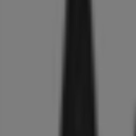
Galaxy
A17
128GB
4G
Grijs
2199
,
00
€
LG
OLED77C56LB
OLED
evo
AI
4K