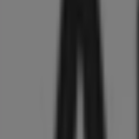
Smart
TV
(2025)
378
,
00
€
Inventum
KV1808B
Koel-
vriescombinatie