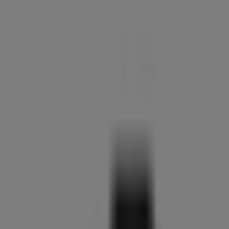
84
,
95
€
Philips
TAR5100/10
DAB+
Radio
met
Bluetooth
179
,
00
€
Samsung