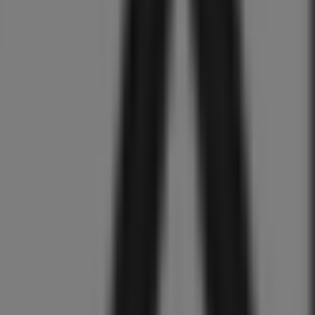
338
,
00
€
Philips
BRI945/00
Lumea
IPL
8000
Series
IPL-
ontharingsapparaat