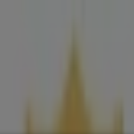
is
Bouwmarkt & Tuin
Wonen & Meubels