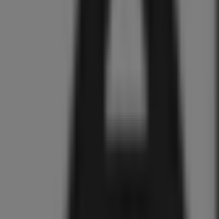
788
,
00
€
Samsung
WW11DB7B34GWU3
7000-
Serie
BESPOKE
SuperSpeed
Wasmachine
929
,
00
€
BOSCH