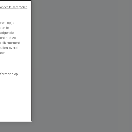
onder te accepteren
en, op je
den te
 volgende
cht niet zo
op elk moment
ullen overal
eer
nformatie op