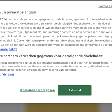
Doorgaan z
n uw privacy belangrijk
llandscheveld
1014
partners slaan persoonsgegevens, zoals browsegegevens of unieke identificator
. Als je Akkoord selecteert, worden trackingtechnologieën ingeschakeld om de doelein
n die worden weergegeven onder „Wij en onze partners verwerken gegevens voor de
 Als trackers zijn uitgeschakeld, zijn sommige content en advertenties die je ziet welli
or jou. Je kunt dit menu opnieuw openen om je keuzes te wijzigen of je toestemming 
or op de link Doeleinden weergeven onder aan de webpagina te klikken. Je selecties z
 volgende kanalen worden doorgevoerd: Website. Raadpleeg ons privacybeleid voor m
 in Hollandscheveld
ookie policy
ze partners verwerken gegevens voor de volgende doeleinden:
olocatiegegevens gebruiken. De apparaatkenmerken actief scannen ter identificatie. I
t opslaan en/of openen. Gepersonaliseerde advertenties en content, advertentie- en
ngen, doelgroepenonderzoek en ontwikkeling van diensten.
t (derden)
Doeleinden weergeven
Akkoord