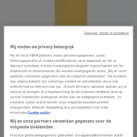
Schulpen 9, Lemmer
911 m
Gesloten
Doorgaan zonder te accepteren
Wij vinden uw privacy belangrijk
Expert
Wij en onze
1014
partners slaan persoonsgegevens, zoals
browsegegevens of unieke identificatoren, op je apparaat op. Als je
Midstraat 124-126, Joure
Akkoord selecteert, worden trackingtechnologieën ingeschakeld om de
doeleinden te ondersteunen die worden weergegeven onder „Wij en onze
14.2 km
partners verwerken gegevens voor de volgende doeleinden”. Als trackers
zijn uitgeschakeld, zijn sommige content en advertenties die je ziet
Gesloten
wellicht niet zo relevant voor jou. Je kunt dit menu opnieuw openen om je
keuzes te wijzigen of je toestemming op elk moment intrekken door op
de link Doeleinden weergeven onder aan de webpagina te klikken. Je
selecties zullen overal binnen onze volgende kanalen worden
Expert
doorgevoerd: Website. Raadpleeg ons privacybeleid voor meer
informatie.
Cookie policy
Achterom 2-4, Emmeloord
Wij en onze partners verwerken gegevens voor de
15.6 km
volgende doeleinden:
Precieze geolocatiegegevens gebruiken. De apparaatkenmerken actief