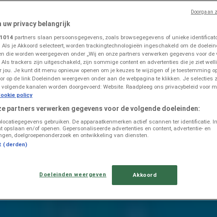
Doorgaan z
n uw privacy belangrijk
1014
partners slaan persoonsgegevens, zoals browsegegevens of unieke identificator
. Als je Akkoord selecteert, worden trackingtechnologieën ingeschakeld om de doelein
n die worden weergegeven onder „Wij en onze partners verwerken gegevens voor de
 Als trackers zijn uitgeschakeld, zijn sommige content en advertenties die je ziet welli
 voor de laagste prijzen en f
or jou. Je kunt dit menu opnieuw openen om je keuzes te wijzigen of je toestemming 
or op de link Doeleinden weergeven onder aan de webpagina te klikken. Je selecties z
 volgende kanalen worden doorgevoerd: Website. Raadpleeg ons privacybeleid voor m
ookie policy
ze partners verwerken gegevens voor de volgende doeleinden:
olocatiegegevens gebruiken. De apparaatkenmerken actief scannen ter identificatie. I
t opslaan en/of openen. Gepersonaliseerde advertenties en content, advertentie- en
ngen, doelgroepenonderzoek en ontwikkeling van diensten.
t (derden)
Doeleinden weergeven
Akkoord