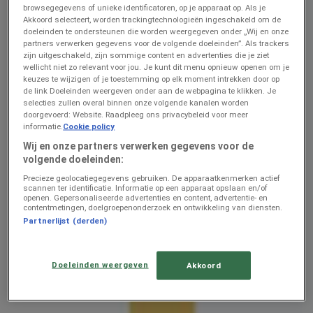
browsegegevens of unieke identificatoren, op je apparaat op. Als je
Heuvelstraat, 42, Tilburg
Akkoord selecteert, worden trackingtechnologieën ingeschakeld om de
doeleinden te ondersteunen die worden weergegeven onder „Wij en onze
2.1 km
partners verwerken gegevens voor de volgende doeleinden”. Als trackers
zijn uitgeschakeld, zijn sommige content en advertenties die je ziet
Gesloten
wellicht niet zo relevant voor jou. Je kunt dit menu opnieuw openen om je
keuzes te wijzigen of je toestemming op elk moment intrekken door op
de link Doeleinden weergeven onder aan de webpagina te klikken. Je
selecties zullen overal binnen onze volgende kanalen worden
KPN
doorgevoerd: Website. Raadpleeg ons privacybeleid voor meer
informatie.
Cookie policy
Markt, 8, Waalwijk
Wij en onze partners verwerken gegevens voor de
volgende doeleinden:
15.9 km
Precieze geolocatiegegevens gebruiken. De apparaatkenmerken actief
Gesloten
scannen ter identificatie. Informatie op een apparaat opslaan en/of
openen. Gepersonaliseerde advertenties en content, advertentie- en
contentmetingen, doelgroepenonderzoek en ontwikkeling van diensten.
Partnerlijst (derden)
KPN
Schapenmarkt, 1, 's-Hertogenbosch
Doeleinden weergeven
Akkoord
20.0 km
Gesloten