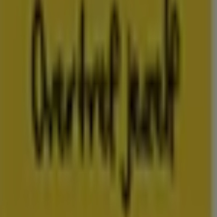
Folderscheck maakt deel uit van Shopfully, het
techbedrijf dat lokaal winkelen wereldwijd opnieuw
uitvindt.
COMPANY
CONTACTEN
Categorieën