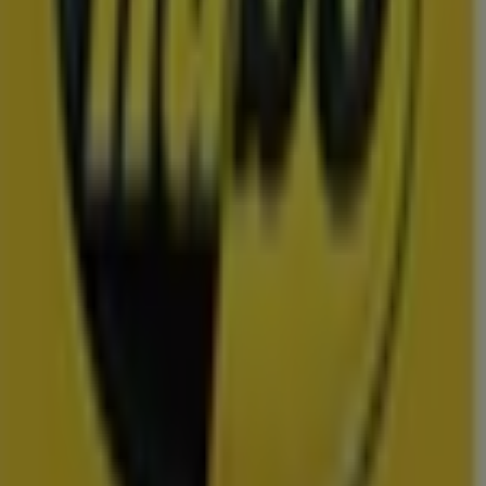
Vomar
Hoogvliet
Dekamarkt
Wibra
Medipoint
DA
Trekpleister
Scapino
Hubo
Advertentie