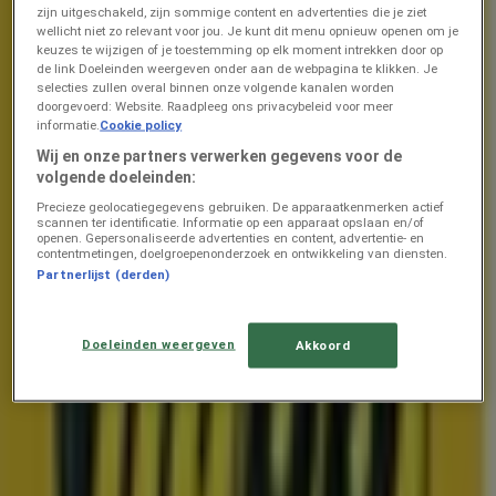
zijn uitgeschakeld, zijn sommige content en advertenties die je ziet
wellicht niet zo relevant voor jou. Je kunt dit menu opnieuw openen om je
We gaan binnenkort de prijsacties van Smart tv publiceren
keuzes te wijzigen of je toestemming op elk moment intrekken door op
de link Doeleinden weergeven onder aan de webpagina te klikken. Je
Bekijk prijsacties in de folders en
selecties zullen overal binnen onze volgende kanalen worden
doorgevoerd: Website. Raadpleeg ons privacybeleid voor meer
catalogi van winkels
informatie.
Cookie policy
Wij en onze partners verwerken gegevens voor de
Lidl
volgende doeleinden:
Dirk
Precieze geolocatiegegevens gebruiken. De apparaatkenmerken actief
scannen ter identificatie. Informatie op een apparaat opslaan en/of
openen. Gepersonaliseerde advertenties en content, advertentie- en
Plus
contentmetingen, doelgroepenonderzoek en ontwikkeling van diensten.
Partnerlijst (derden)
Aldi
Kruidvat
Doeleinden weergeven
Akkoord
Nettorama
Jumbo
Action
Albert Heijn