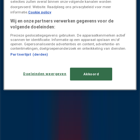
selecties zullen overal binnen onze volgende kanalen worden
doorgevoerd: Website. Raadpleeg ons privacybeleid voor meer
informatie.
Cookie policy
Wij en onze partners verwerken gegevens voor de
volgende doeleinden:
Lidl
Precieze geolocatiegegevens gebruiken. De apparaatkenmerken actief
De Wending 75, Marum
scannen ter identificatie. Informatie op een apparaat opslaan en/of
openen. Gepersonaliseerde advertenties en content, advertentie- en
contentmetingen, doelgroepenonderzoek en ontwikkeling van diensten.
3.1 km
Partnerlijst (derden)
Geopend
Doeleinden weergeven
Akkoord
Lidl
Baansein 2, Surhuisterveen
9.5 km
Geopend
Lidl