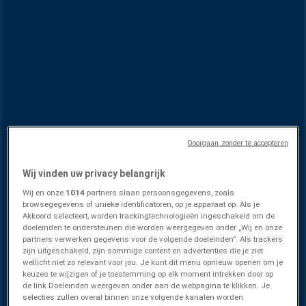
Prijsdata geldig tot 16-8
1.2 km - Enkhuizen
Albert Heijn
Geweldig aanbod voor alle klanten
Prijsdata geldig tot 29-11
1.2 km - Enkhuizen
Doorgaan zonder te accepteren
Albert Heijn
Wij vinden uw privacy belangrijk
Aantrekkelijke speciale aanbiedingen voor
Wij en onze
1014
partners slaan persoonsgegevens, zoals
iedereen
browsegegevens of unieke identificatoren, op je apparaat op. Als je
Akkoord selecteert, worden trackingtechnologieën ingeschakeld om de
doeleinden te ondersteunen die worden weergegeven onder „Wij en onze
Prijsdata geldig tot 17-1
1.2 km - Enkhuizen
partners verwerken gegevens voor de volgende doeleinden”. Als trackers
zijn uitgeschakeld, zijn sommige content en advertenties die je ziet
wellicht niet zo relevant voor jou. Je kunt dit menu opnieuw openen om je
keuzes te wijzigen of je toestemming op elk moment intrekken door op
Albert Heijn
de link Doeleinden weergeven onder aan de webpagina te klikken. Je
selecties zullen overal binnen onze volgende kanalen worden