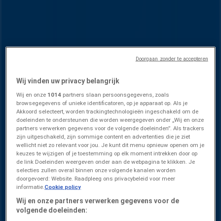
Vomar
Muiderbos 110, Hoofddorp
Doorgaan zonder te accepteren
3.3 km
Geopend
Wij vinden uw privacy belangrijk
Wij en onze
1014
partners slaan persoonsgegevens, zoals
browsegegevens of unieke identificatoren, op je apparaat op. Als je
Akkoord selecteert, worden trackingtechnologieën ingeschakeld om de
Vomar
doeleinden te ondersteunen die worden weergegeven onder „Wij en onze
partners verwerken gegevens voor de volgende doeleinden”. Als trackers
Molenpad 19, Aalsmeer
zijn uitgeschakeld, zijn sommige content en advertenties die je ziet
wellicht niet zo relevant voor jou. Je kunt dit menu opnieuw openen om je
4.6 km
keuzes te wijzigen of je toestemming op elk moment intrekken door op
de link Doeleinden weergeven onder aan de webpagina te klikken. Je
Gesloten
selecties zullen overal binnen onze volgende kanalen worden
doorgevoerd: Website. Raadpleeg ons privacybeleid voor meer
informatie.
Cookie policy
Vomar
Wij en onze partners verwerken gegevens voor de
volgende doeleinden:
Leonardo da Vinciplein 4, Haarlem