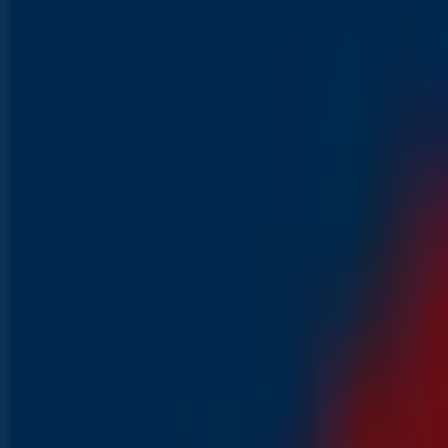
VERGELIJK
800 g.
€ 0.99
OP=OP
Mozzarella
VERGELIJK
125 g.
Zojuist toegevoegd
Aldi
Aanbiedingen voor koopjesjagers
Laatste uren voor deze besparingen
700 m - Leeuwarden
Binnenkort beschikbaar