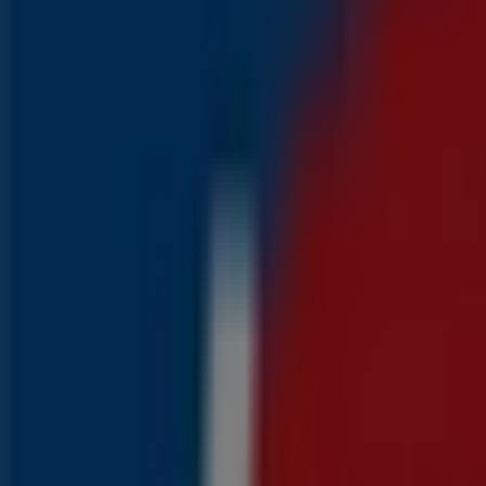
Aldi
Kortingen en acties
Prijsdata geldig tot 16-8
700 m - Leeuwarden
Laatste uren voor deze besparingen
Aldi
Geweldige kortingen op geselecteerde produc
Laatste uren voor deze besparingen
700 m - Leeuwarden
Advertentie