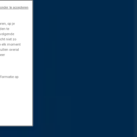
onder te accepteren
en, op je
den te
 volgende
cht niet zo
op elk moment
ullen overal
eer
nformatie op