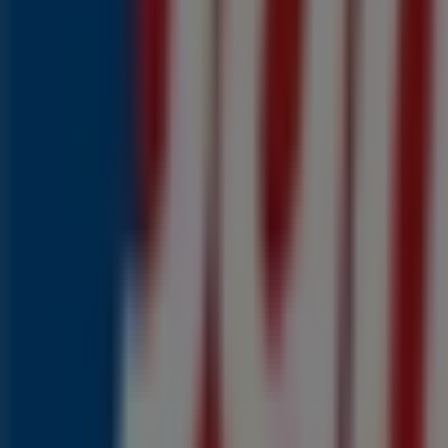
0
,
99
€
Mozzarella
1
,
99
€
Kaasplakken