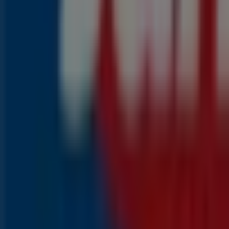
1
,
99
€
2.55
€
-21
%
Knakworsten
1
,
79
€
2.45
€
-2600
%