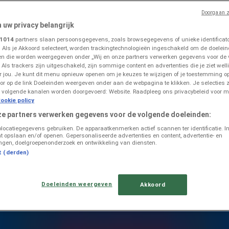
Doorgaan z
n uw privacy belangrijk
1014
partners slaan persoonsgegevens, zoals browsegegevens of unieke identificator
. Als je Akkoord selecteert, worden trackingtechnologieën ingeschakeld om de doelein
n die worden weergegeven onder „Wij en onze partners verwerken gegevens voor de
 Als trackers zijn uitgeschakeld, zijn sommige content en advertenties die je ziet welli
aringen in Leeuwarden
or jou. Je kunt dit menu opnieuw openen om je keuzes te wijzigen of je toestemming 
or op de link Doeleinden weergeven onder aan de webpagina te klikken. Je selecties z
 volgende kanalen worden doorgevoerd: Website. Raadpleeg ons privacybeleid voor m
ookie policy
ze partners verwerken gegevens voor de volgende doeleinden:
olocatiegegevens gebruiken. De apparaatkenmerken actief scannen ter identificatie. I
t opslaan en/of openen. Gepersonaliseerde advertenties en content, advertentie- en
ngen, doelgroepenonderzoek en ontwikkeling van diensten.
t (derden)
Doeleinden weergeven
Akkoord