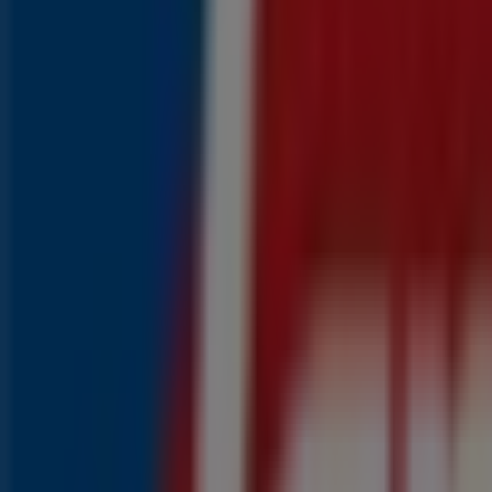
{"numCatalogs":4}
Populaire prijsacties in uw buurt
Populaire Aldi producten in Leeuwarden
4
,
29
€
Kattenpaté