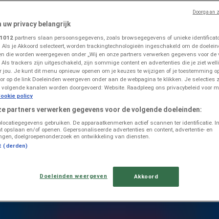
Doorgaan z
n uw privacy belangrijk
1012
partners slaan persoonsgegevens, zoals browsegegevens of unieke identificator
. Als je Akkoord selecteert, worden trackingtechnologieën ingeschakeld om de doelein
n die worden weergegeven onder „Wij en onze partners verwerken gegevens voor de
 Als trackers zijn uitgeschakeld, zijn sommige content en advertenties die je ziet welli
en Besparingen in Renkum
or jou. Je kunt dit menu opnieuw openen om je keuzes te wijzigen of je toestemming 
or op de link Doeleinden weergeven onder aan de webpagina te klikken. Je selecties z
 volgende kanalen worden doorgevoerd: Website. Raadpleeg ons privacybeleid voor m
ookie policy
ze partners verwerken gegevens voor de volgende doeleinden:
olocatiegegevens gebruiken. De apparaatkenmerken actief scannen ter identificatie. I
t opslaan en/of openen. Gepersonaliseerde advertenties en content, advertentie- en
ngen, doelgroepenonderzoek en ontwikkeling van diensten.
t (derden)
Doeleinden weergeven
Akkoord
n