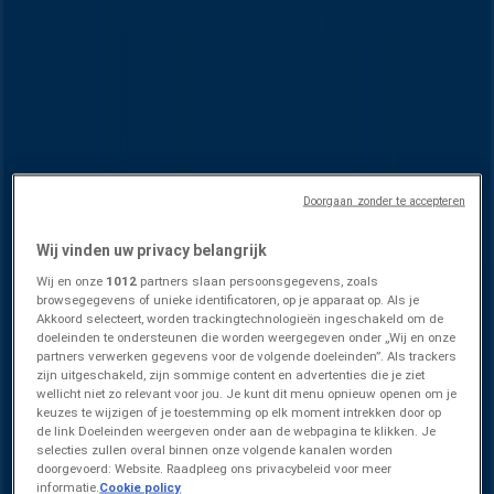
Plus
Tolbergcentrum 172, Roosendaal
2.6 km
Gesloten
Doorgaan zonder te accepteren
Plus
Wij vinden uw privacy belangrijk
Raadhuisplein 12, Rucphen
Wij en onze
1012
partners slaan persoonsgegevens, zoals
browsegegevens of unieke identificatoren, op je apparaat op. Als je
7.0 km
Akkoord selecteert, worden trackingtechnologieën ingeschakeld om de
doeleinden te ondersteunen die worden weergegeven onder „Wij en onze
Gesloten
partners verwerken gegevens voor de volgende doeleinden”. Als trackers
zijn uitgeschakeld, zijn sommige content en advertenties die je ziet
wellicht niet zo relevant voor jou. Je kunt dit menu opnieuw openen om je
keuzes te wijzigen of je toestemming op elk moment intrekken door op
Plus
de link Doeleinden weergeven onder aan de webpagina te klikken. Je
selecties zullen overal binnen onze volgende kanalen worden
Julianalaan 1, Oudenbosch
doorgevoerd: Website. Raadpleeg ons privacybeleid voor meer
informatie.
Cookie policy