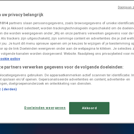
Doorgaan z
n uw privacy belangrijk
1014
partners slaan persoonsgegevens, zoals browsegegevens of unieke identificator
. Als je Akkoord selecteert, worden trackingtechnologieën ingeschakeld om de doelein
n die worden weergegeven onder „Wij en onze partners verwerken gegevens voor de
 Als trackers zijn uitgeschakeld, zijn sommige content en advertenties die je ziet welli
ringen in Urk
or jou. Je kunt dit menu opnieuw openen om je keuzes te wijzigen of je toestemming 
or op de link Doeleinden weergeven onder aan de webpagina te klikken. Je selecties z
 volgende kanalen worden doorgevoerd: Website. Raadpleeg ons privacybeleid voor m
ookie policy
ze partners verwerken gegevens voor de volgende doeleinden:
olocatiegegevens gebruiken. De apparaatkenmerken actief scannen ter identificatie. I
t opslaan en/of openen. Gepersonaliseerde advertenties en content, advertentie- en
ngen, doelgroepenonderzoek en ontwikkeling van diensten.
t (derden)
Doeleinden weergeven
Akkoord