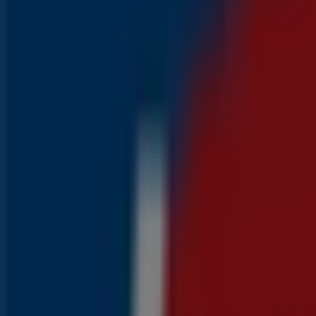
Aldi
Kortingen en acties
Prijsdata geldig tot 16-8
981 m - Urk
Eindigt vandaag
Aldi
Geweldige kortingen op geselecteerde produc
Eindigt vandaag
981 m - Urk
Advertentie