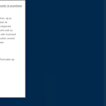
onder te accepteren
en, op je
den te
 volgende
cht niet zo
op elk moment
ullen overal
eer
nformatie op