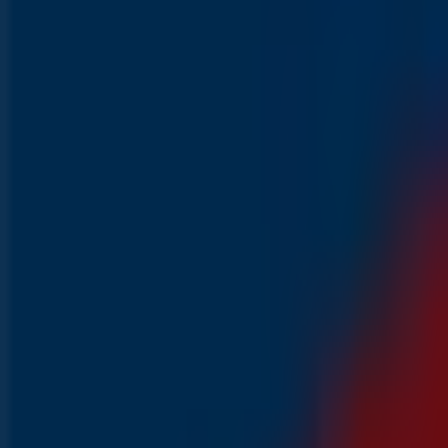
VERGELIJK
800 g.
€ 0.99
OP=OP
Mozzarella
VERGELIJK
125 g.
Eindigt vandaag
Aldi
Aanbiedingen voor koopjesjagers
Eindigt vandaag
981 m - Urk
Binnenkort beschikbaar