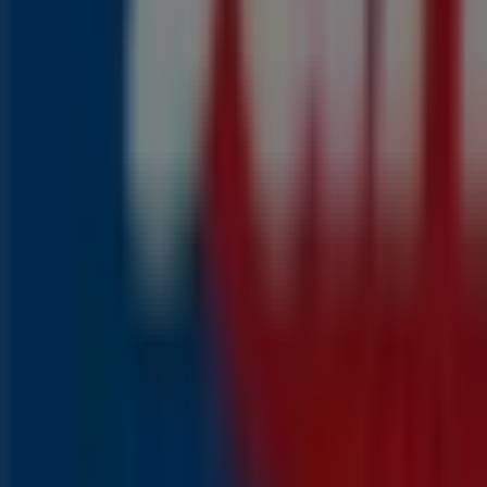
1
,
99
€
2.55
€
-21
%
Knakworsten
1
,
79
€
2.45
€
-2600
%