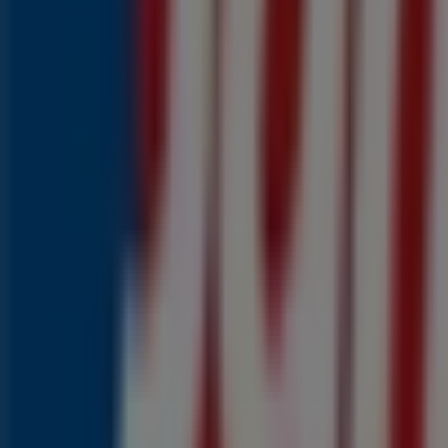
0
,
99
€
Mozzarella
1
,
99
€
Kaasplakken