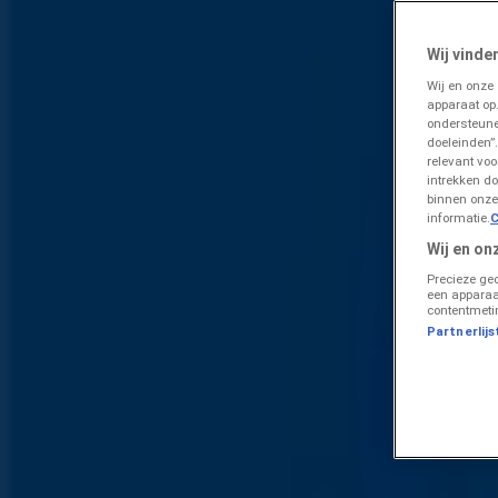
Lokale besparingen in Urk | Prospecto
»
Wij vinde
Analyseer Supermarkt prijsverschillen in Urk
»
Wij en onze
apparaat op
Aldi prijsgids voor Urk
ondersteune
doeleinden”.
Analyseer Aldi Deals en Bespa
relevant vo
intrekken do
binnen onze
informatie.
C
Volg voor prijsacties
Wij en on
Aldi
Precieze ge
een apparaa
contentmeti
Geweldig aanbod voor koopjesjagers
Partnerlijs
Uitgelichte producten
€ 5.99
OP=OP
kaas stuk 48+ belegen