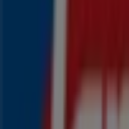
{"numCatalogs":4}
Populaire prijsacties in uw buurt
Populaire Aldi producten in Urk
4
,
29
€
Kattenpaté