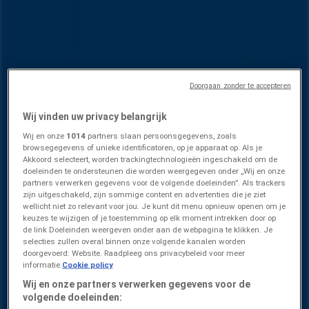
Spar
Keulseweg Oost 1, Heerlen
Doorgaan zonder te accepteren
7.1 km
Wij vinden uw privacy belangrijk
Gesloten
Wij en onze
1014
partners slaan persoonsgegevens, zoals
browsegegevens of unieke identificatoren, op je apparaat op. Als je
Akkoord selecteert, worden trackingtechnologieën ingeschakeld om de
Spar
doeleinden te ondersteunen die worden weergegeven onder „Wij en onze
partners verwerken gegevens voor de volgende doeleinden”. Als trackers
Kerkstraat 1, Wijlre
zijn uitgeschakeld, zijn sommige content en advertenties die je ziet
wellicht niet zo relevant voor jou. Je kunt dit menu opnieuw openen om je
8.4 km
keuzes te wijzigen of je toestemming op elk moment intrekken door op
de link Doeleinden weergeven onder aan de webpagina te klikken. Je
Gesloten
selecties zullen overal binnen onze volgende kanalen worden
doorgevoerd: Website. Raadpleeg ons privacybeleid voor meer
informatie.
Cookie policy
Wij en onze partners verwerken gegevens voor de
Spar
volgende doeleinden: