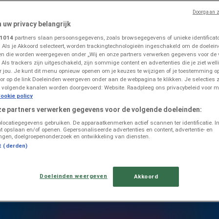
Doorgaan z
n uw privacy belangrijk
1014
partners slaan persoonsgegevens, zoals browsegegevens of unieke identificator
. Als je Akkoord selecteert, worden trackingtechnologieën ingeschakeld om de doelein
n die worden weergegeven onder „Wij en onze partners verwerken gegevens voor de
 Als trackers zijn uitgeschakeld, zijn sommige content en advertenties die je ziet welli
en Besparingen in Winterswijk
or jou. Je kunt dit menu opnieuw openen om je keuzes te wijzigen of je toestemming 
or op de link Doeleinden weergeven onder aan de webpagina te klikken. Je selecties z
 volgende kanalen worden doorgevoerd: Website. Raadpleeg ons privacybeleid voor m
ookie policy
ze partners verwerken gegevens voor de volgende doeleinden:
olocatiegegevens gebruiken. De apparaatkenmerken actief scannen ter identificatie. I
t opslaan en/of openen. Gepersonaliseerde advertenties en content, advertentie- en
ngen, doelgroepenonderzoek en ontwikkeling van diensten.
t (derden)
Doeleinden weergeven
Akkoord