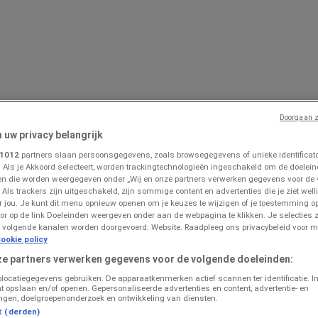
Doorgaan z
n uw privacy belangrijk
1012
partners slaan persoonsgegevens, zoals browsegegevens of unieke identificator
is
Bouwmarkt & Tuin
Wonen & Meubels
. Als je Akkoord selecteert, worden trackingtechnologieën ingeschakeld om de doelein
n die worden weergegeven onder „Wij en onze partners verwerken gegevens voor de
 Als trackers zijn uitgeschakeld, zijn sommige content en advertenties die je ziet welli
or jou. Je kunt dit menu opnieuw openen om je keuzes te wijzigen of je toestemming 
or op de link Doeleinden weergeven onder aan de webpagina te klikken. Je selecties z
 volgende kanalen worden doorgevoerd: Website. Raadpleeg ons privacybeleid voor m
ookie policy
ze partners verwerken gegevens voor de volgende doeleinden:
olocatiegegevens gebruiken. De apparaatkenmerken actief scannen ter identificatie. I
t opslaan en/of openen. Gepersonaliseerde advertenties en content, advertentie- en
ngen, doelgroepenonderzoek en ontwikkeling van diensten.
t (derden)