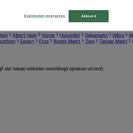
Doeleinden weergeven
Akkoord
tion
Albert Heijn
Vomar
Hoogvliet
Dekamarkt
Wibra
M
cathlon
Expert
Etos
Boon's Markt
Zara
Tanger Markt
jf dat lokaal winkelen wereldwijd opnieuw uitvindt.