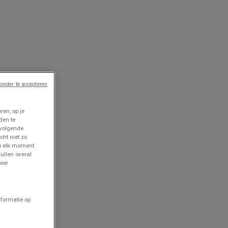
onder te accepteren
en, op je
den te
 volgende
cht niet zo
op elk moment
ullen overal
eer
nformatie op