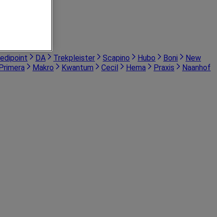
edipoint
DA
Trekpleister
Scapino
Hubo
Boni
New
Primera
Makro
Kwantum
Cecil
Hema
Praxis
Naanhof