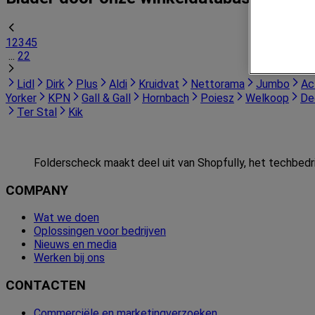
1
2
3
4
5
...
22
Lidl
Dirk
Plus
Aldi
Kruidvat
Nettorama
Jumbo
Ac
Yorker
KPN
Gall & Gall
Hornbach
Poiesz
Welkoop
De
Ter Stal
Kik
Folderscheck maakt deel uit van Shopfully, het techbedri
COMPANY
Wat we doen
Oplossingen voor bedrijven
Nieuws en media
Werken bij ons
CONTACTEN
Commerciële en marketingverzoeken