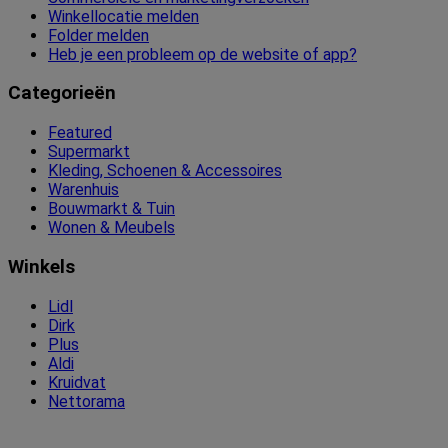
Winkellocatie melden
Folder melden
Heb je een probleem op de website of app?
Categorieën
Featured
Supermarkt
Kleding, Schoenen & Accessoires
Warenhuis
Bouwmarkt & Tuin
Wonen & Meubels
Winkels
Lidl
Dirk
Plus
Aldi
Kruidvat
Nettorama