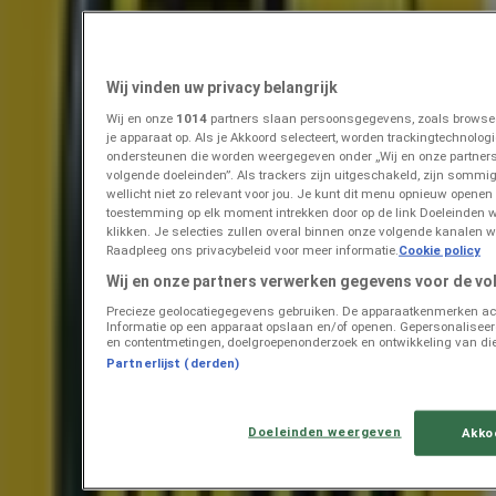
Prijsdata geldig tot 15-8
Arnhem
Binnenkort beschikbaar
Wij vinden uw privacy belangrijk
Hema
Wij en onze
1014
partners slaan persoonsgegevens, zoals browsege
je apparaat op. Als je Akkoord selecteert, worden trackingtechnolo
Onze beste koopjes
ondersteunen die worden weergegeven onder „Wij en onze partner
volgende doeleinden”. Als trackers zijn uitgeschakeld, zijn sommige
wellicht niet zo relevant voor jou. Je kunt dit menu opnieuw openen 
Prijsdata geldig tot 16-8
Arnhem
toestemming op elk moment intrekken door op de link Doeleinden
Zojuist toegevoegd
klikken. Je selecties zullen overal binnen onze volgende kanalen 
Raadpleeg ons privacybeleid voor meer informatie.
Cookie policy
Wij en onze partners verwerken gegevens voor de vo
Jumbo
Precieze geolocatiegegevens gebruiken. De apparaatkenmerken actie
Informatie op een apparaat opslaan en/of openen. Gepersonaliseerd
en contentmetingen, doelgroepenonderzoek en ontwikkeling van di
Jumbo actiefolder wjdn 33
Partnerlijst (derden)
Prijsdata geldig tot 18-8
Arnhem
Zojuist toegevoegd
Doeleinden weergeven
Akko
Albert Heijn