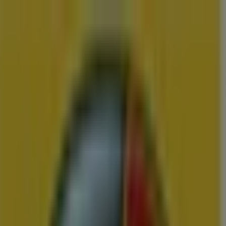
U bent hier:
Groningen
Menu
Featured
Supermarkt
Kleding, Schoenen &
Accessoires
Warenhuis
Bouwmarkt & Tuin
Wonen & Meubels
Advertentie
Vergelijk de Beste Aanbiedingen en
Folders in Groningen
Zojuist toegevoegd