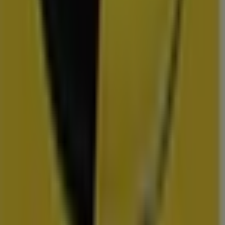
Action
Albert Heijn
Vomar
Hoogvliet
Dekamarkt
Wibra
Medipoint
DA
Trekpleister
Scapino
Hubo
vestigingen in uw buurt