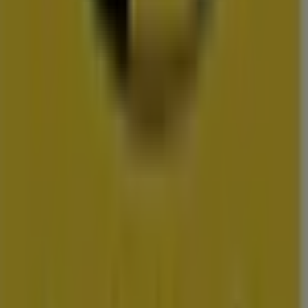
amsterdam
rotterdam
den-
haag
utrecht
eindhoven
haarlem
breda
tilburg
arnhem
nijmegen
zwo
Bekijk meer steden voor prijsvergelijking
Identificeer de meest kostenefficiënte
deals in Groningen
Groningen: Prijzen Vergelijken met Folderscheck
Analyseer de winkelmogelijkheden in Groningen met
Folderscheck. Vergelijk wekelijkse folders, evalueer prijzen
van lokale retailers en neem een weloverwogen
aankoopbeslissing. Groningen combineert landelijke ketens
op de Herenstraat en Vismarkt met authentieke lokale
winkels in de Folkingestraat.
Vergelijk actuele folders van lokale retailers en grote
winkelketens op folderscheck.nl. Evalueer aanbiedingen voor
mode, schoenen en huishoudartikelen en identificeer de
meest voordelige opties in de stad.