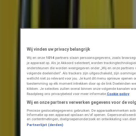
Prijsdata geldig tot 18-8
Groningen
Zojuist toegevoegd
Albert Heijn
Onze beste koopjes
Wij vinden uw privacy belangrijk
Prijsdata geldig tot 22-8
Groningen
Wij en onze
1014
partners slaan persoonsgegevens, zoals browsegeg
Binnenkort beschikbaar
je apparaat op. Als je Akkoord selecteert, worden trackingtechnolog
ondersteunen die worden weergegeven onder „Wij en onze partners
volgende doeleinden”. Als trackers zijn uitgeschakeld, zijn sommige c
wellicht niet zo relevant voor jou. Je kunt dit menu opnieuw openen o
Albert Heijn
toestemming op elk moment intrekken door op de link Doeleinden w
klikken. Je selecties zullen overal binnen onze volgende kanalen wo
Raadpleeg ons privacybeleid voor meer informatie.
Cookie policy
Topdeals voor alle klanten
Wij en onze partners verwerken gegevens voor de vol
Prijsdata geldig tot 16-8
Groningen
Precieze geolocatiegegevens gebruiken. De apparaatkenmerken actief 
Zojuist toegevoegd
Informatie op een apparaat opslaan en/of openen. Gepersonaliseerde 
en contentmetingen, doelgroepenonderzoek en ontwikkeling van dien
Partnerlijst (derden)
Dekamarkt