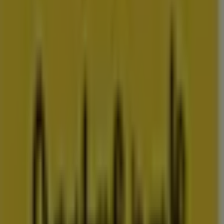
De
koopzondag
is één keer per maand; winkels zijn dan open
van 12.00 tot 17.00 uur. Raadpleeg folderscheck.nl voor de
exacte datums.
Advertentie