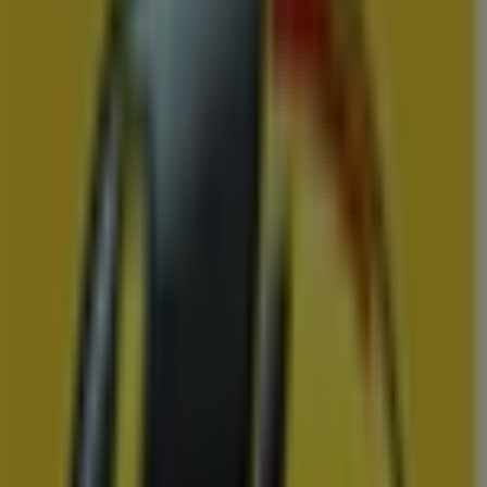
Vomar
Folder van volgende week
Prijsdata geldig tot 15-8
Groningen
Binnenkort beschikbaar
Hema
Onze beste koopjes
Prijsdata geldig tot 16-8
Groningen
Zojuist toegevoegd
Jumbo
Jumbo actiefolder wjdn 33