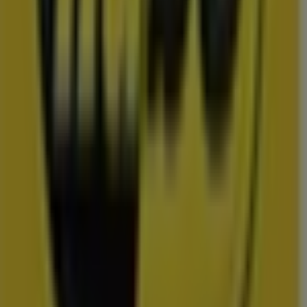
Uitgelichte prijsacties
TV
smart
tv
Zwemkleding
Badpak
Naaimachine
wandelschoenen
doe-het-
zelf
mosselen
kersen
Folders en de scherpste deals in
Groningen
Lidl
Dirk
Plus
Aldi
Kruidvat
Nettorama
Jumbo