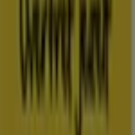
Folderscheck maakt deel uit van Shopfully, het
techbedrijf dat lokaal winkelen wereldwijd opnieuw
uitvindt.
COMPANY