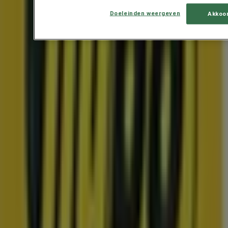
Doeleinden weergeven
Akkoo
Exclusieve deals en koopjes
Prijsdata geldig tot 22-8
Groningen
Toon meer
Advertentie