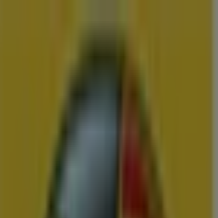
U bent hier:
Berkel en Rodenrijs
Menu
Featured
Supermarkt
Kleding, Schoenen &
Accessoires
Warenhuis
Bouwmarkt & Tuin
Wonen & Meubels
Advertentie
Vergelijk de Beste Aanbiedingen en
Folders in Berkel en Rodenrijs
Binnenkort beschikbaar