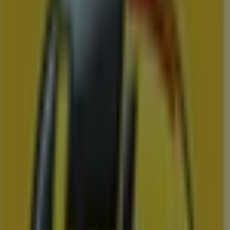
Aldi
Kortingen en acties
Prijsdata geldig tot 16-8
Berkel en Rodenrijs
Zojuist toegevoegd
Plus
Bespaar nu met onze deals
Prijsdata geldig tot 11-8
Berkel en Rodenrijs
Zojuist toegevoegd
Action
Action folder