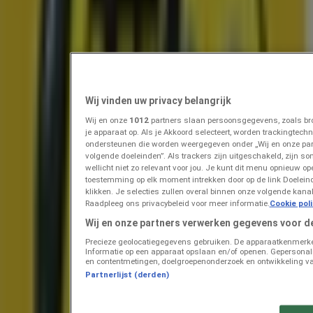
Prijsdata geldig tot 11-8
Berkel en Rodenrijs
Zojuist toegevoegd
Tanger Markt
Speciale Aanbieding
Wij vinden uw privacy belangrijk
Wij en onze
1012
partners slaan persoonsgegevens, zoals bro
Laatste uren voor deze besparingen
Berkel en Rodenrijs
je apparaat op. Als je Akkoord selecteert, worden trackingtec
Zojuist toegevoegd
ondersteunen die worden weergegeven onder „Wij en onze pa
volgende doeleinden”. Als trackers zijn uitgeschakeld, zijn so
wellicht niet zo relevant voor jou. Je kunt dit menu opnieuw op
toestemming op elk moment intrekken door op de link Doelei
Dekamarkt
klikken. Je selecties zullen overal binnen onze volgende kan
Raadpleeg ons privacybeleid voor meer informatie.
Cookie pol
Onze beste koopjes
Wij en onze partners verwerken gegevens voor d
Precieze geolocatiegegevens gebruiken. De apparaatkenmerken 
Prijsdata geldig tot 10-8
Berkel en Rodenrijs
Informatie op een apparaat opslaan en/of openen. Gepersonalis
Zojuist toegevoegd
en contentmetingen, doelgroepenonderzoek en ontwikkeling va
Partnerlijst (derden)
Dekamarkt