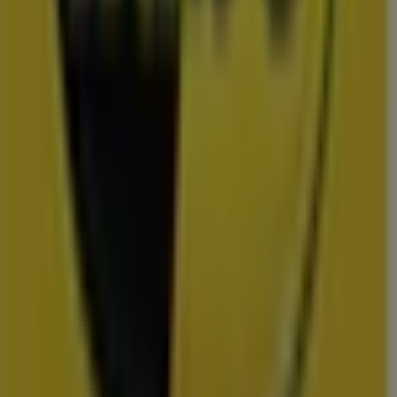
Uitgelichte prijsacties
TV
smart
tv
Zwemkleding
Badpak
Naaimachine
wandelschoenen
doe-het-
zelf
mosselen
kersen
Folders en de scherpste deals in Berkel
en Rodenrijs
Lidl
Dirk
Plus
Aldi
Kruidvat
Nettorama
Jumbo