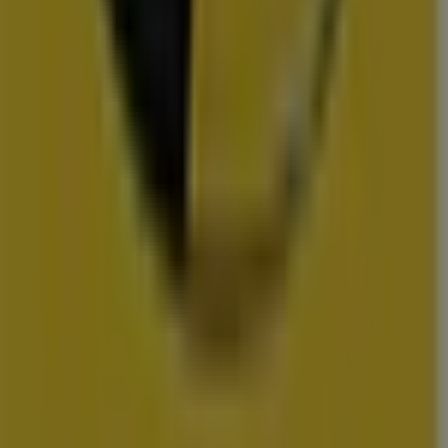
Action
Albert Heijn
Vomar
Hoogvliet
Dekamarkt
Wibra
Medipoint
DA
Trekpleister
Scapino
Hubo
vestigingen in uw buurt