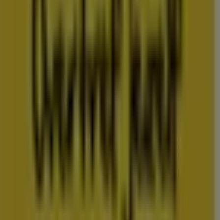
Folderscheck maakt deel uit van Shopfully, het
techbedrijf dat lokaal winkelen wereldwijd opnieuw
uitvindt.
COMPANY