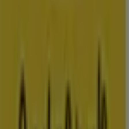
amsterdam
rotterdam
den-
haag
utrecht
eindhoven
groningen
haarlem
breda
tilburg
arnhem
nij
Bekijk meer steden voor prijsvergelijking
Advertentie