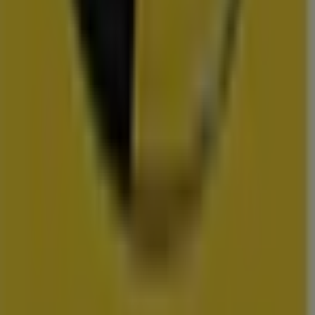
Action
Albert Heijn
Vomar
Hoogvliet
Dekamarkt
Wibra
Medipoint
DA
Trekpleister
Scapino
Hubo