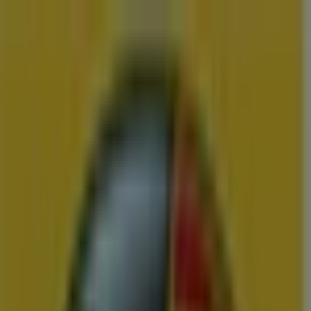
U bent hier:
IJmuiden
Menu
Featured
Supermarkt
Kleding, Schoenen &
Accessoires
Warenhuis
Bouwmarkt & Tuin
Wonen & Meubels
Advertentie
Vergelijk de Beste Aanbiedingen en
Folders in IJmuiden
Binnenkort beschikbaar