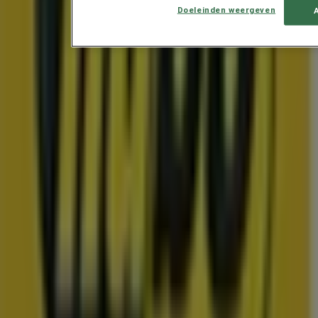
Doeleinden weergeven
Kik
KiK Back To School
Prijsdata geldig tot 16-8
IJmuiden
Toon meer
Advertentie