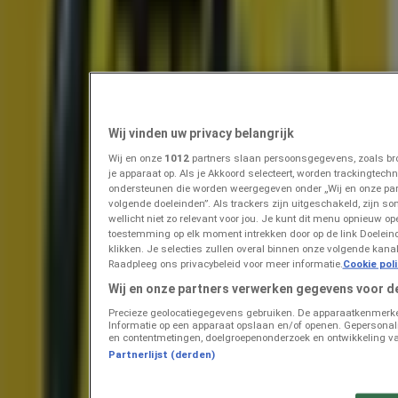
Prijsdata geldig tot 11-8
IJmuiden
Eindigt vandaag
Zeeman
Zeeman Week 31-32 zaterdag 25 juli tm
Wij vinden uw privacy belangrijk
vrijdag 7 augustus 2026.
Wij en onze
1012
partners slaan persoonsgegevens, zoals bro
je apparaat op. Als je Akkoord selecteert, worden trackingtec
Eindigt vandaag
IJmuiden
ondersteunen die worden weergegeven onder „Wij en onze pa
Zojuist toegevoegd
volgende doeleinden”. Als trackers zijn uitgeschakeld, zijn so
wellicht niet zo relevant voor jou. Je kunt dit menu opnieuw op
toestemming op elk moment intrekken door op de link Doelei
klikken. Je selecties zullen overal binnen onze volgende kan
Tanger Markt
Raadpleeg ons privacybeleid voor meer informatie.
Cookie pol
Wij en onze partners verwerken gegevens voor d
Speciale Aanbieding
Precieze geolocatiegegevens gebruiken. De apparaatkenmerken 
Informatie op een apparaat opslaan en/of openen. Gepersonalis
Prijsdata geldig tot 13-8
IJmuiden
en contentmetingen, doelgroepenonderzoek en ontwikkeling va
Zojuist toegevoegd
Partnerlijst (derden)