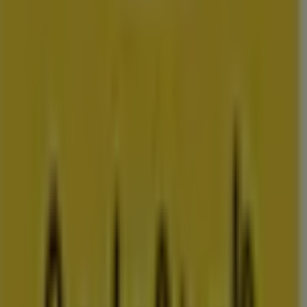
vestigingen in uw buurt
amsterdam
rotterdam
den-
haag
utrecht
eindhoven
groningen
haarlem
breda
tilburg
arnhem
nij
Bekijk meer steden voor prijsvergelijking
Advertentie