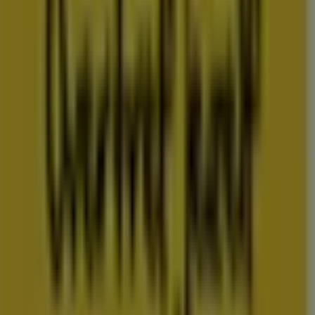
Folderscheck maakt deel uit van Shopfully, het
techbedrijf dat lokaal winkelen wereldwijd opnieuw
uitvindt.
COMPANY