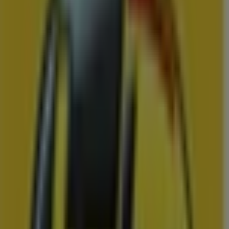
Mitra
Mitra Week 33 & 34
Prijsdata geldig tot 23-8
IJmuiden
Binnenkort beschikbaar
Scapino
Ontdek aantrekkelijke aanbiedingen
Prijsdata geldig tot 23-8
IJmuiden
Zojuist toegevoegd
Hoogvliet
Hoogvliet Verkoop