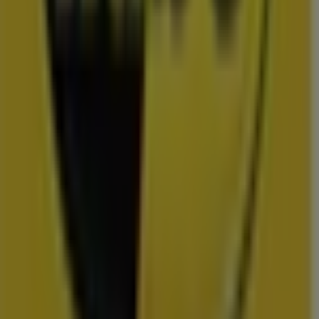
Uitgelichte prijsacties
TV
smart
tv
Zwemkleding
Badpak
Naaimachine
wandelschoenen
doe-het-
zelf
mosselen
kersen
Folders en de scherpste deals in
IJmuiden
Lidl
Dirk
Plus
Aldi
Kruidvat
Nettorama
Jumbo