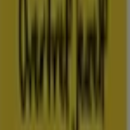
Folderscheck maakt deel uit van Shopfully, het
techbedrijf dat lokaal winkelen wereldwijd opnieuw
uitvindt.
COMPANY