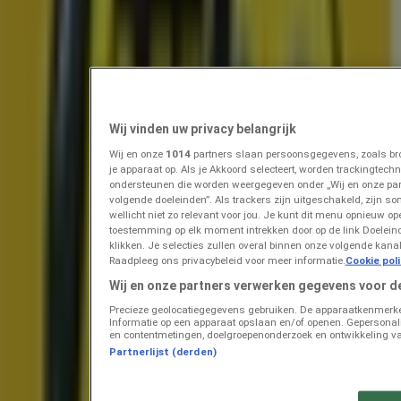
Prijsdata geldig tot 18-8
Ochten
Zojuist toegevoegd
Albert Heijn
Onze beste koopjes
Wij vinden uw privacy belangrijk
Wij en onze
1014
partners slaan persoonsgegevens, zoals bro
Prijsdata geldig tot 22-8
Ochten
je apparaat op. Als je Akkoord selecteert, worden trackingtec
Binnenkort beschikbaar
ondersteunen die worden weergegeven onder „Wij en onze pa
volgende doeleinden”. Als trackers zijn uitgeschakeld, zijn so
wellicht niet zo relevant voor jou. Je kunt dit menu opnieuw op
toestemming op elk moment intrekken door op de link Doelei
Albert Heijn
klikken. Je selecties zullen overal binnen onze volgende kan
Raadpleeg ons privacybeleid voor meer informatie.
Cookie pol
Topdeals voor alle klanten
Wij en onze partners verwerken gegevens voor d
Precieze geolocatiegegevens gebruiken. De apparaatkenmerken 
Prijsdata geldig tot 16-8
Ochten
Informatie op een apparaat opslaan en/of openen. Gepersonalis
Zojuist toegevoegd
en contentmetingen, doelgroepenonderzoek en ontwikkeling va
Partnerlijst (derden)
Dekamarkt