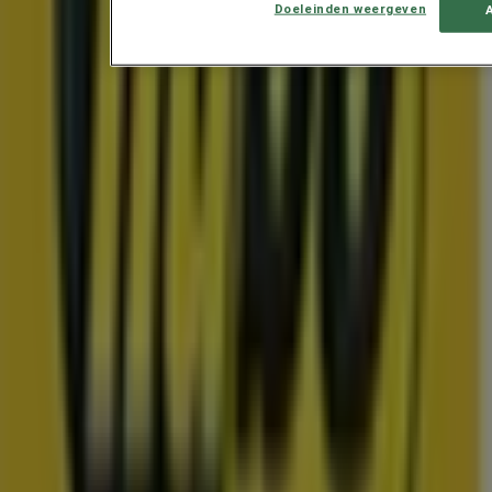
Doeleinden weergeven
Exclusieve deals en koopjes
Prijsdata geldig tot 22-8
Ochten
Toon meer
Advertentie