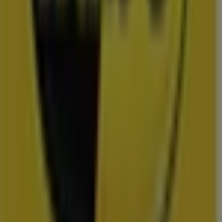
Uitgelichte prijsacties
TV
smart
tv
Zwemkleding
Badpak
Naaimachine
wandelschoenen
doe-het-
zelf
mosselen
kersen
Folders en de scherpste deals in
Ochten
Lidl
Dirk
Plus
Aldi
Kruidvat
Nettorama
Jumbo