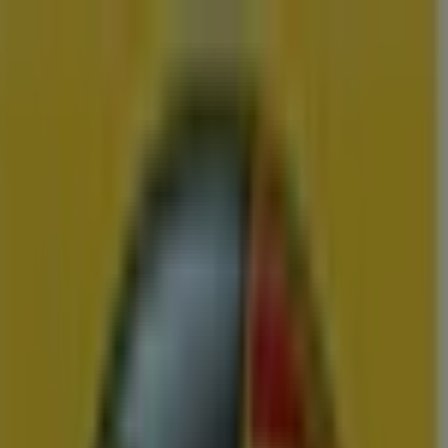
U bent hier:
Ochten
Menu
Featured
Supermarkt
Kleding, Schoenen &
Accessoires
Warenhuis
Bouwmarkt & Tuin
Wonen & Meubels
Advertentie
Vergelijk de Beste Aanbiedingen en
Folders in Ochten
Zojuist toegevoegd