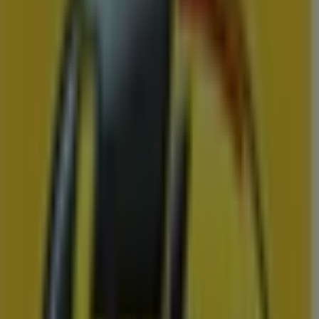
Vomar
Folder van volgende week
Prijsdata geldig tot 15-8
Ochten
Binnenkort beschikbaar
Hema
Onze beste koopjes
Prijsdata geldig tot 16-8
Ochten
Zojuist toegevoegd
Jumbo
Jumbo actiefolder wjdn 33