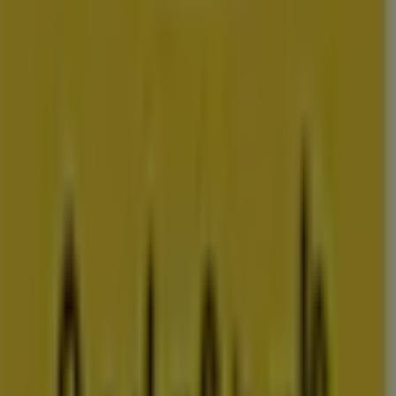
amsterdam
rotterdam
den-
haag
utrecht
eindhoven
groningen
haarlem
breda
tilburg
arnhem
nij
Bekijk meer steden voor prijsvergelijking
Advertentie