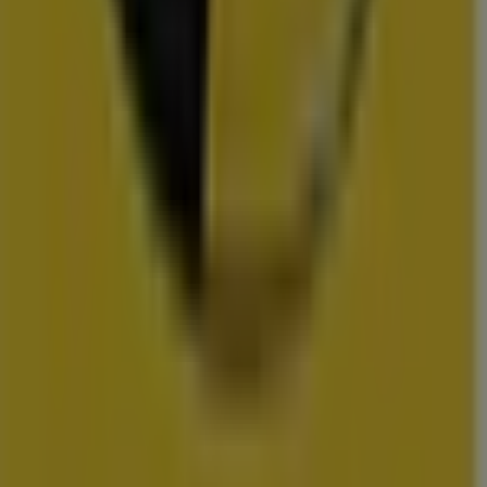
Action
Albert Heijn
Vomar
Hoogvliet
Dekamarkt
Wibra
Medipoint
DA
Trekpleister
Scapino
Hubo
vestigingen in uw buurt