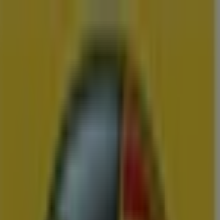
U bent hier:
Oosterwolde
Menu
Featured
Supermarkt
Kleding, Schoenen &
Accessoires
Warenhuis
Bouwmarkt & Tuin
Wonen & Meubels
Advertentie
Vergelijk de Beste Aanbiedingen en
Folders in Oosterwolde
Zojuist toegevoegd