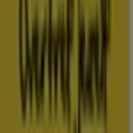
Folderscheck maakt deel uit van Shopfully, het
techbedrijf dat lokaal winkelen wereldwijd opnieuw
uitvindt.
COMPANY