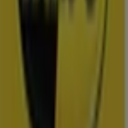
Uitgelichte prijsacties
TV
smart
tv
Zwemkleding
Badpak
Naaimachine
wandelschoenen
doe-het-
zelf
mosselen
kersen
Folders en de scherpste deals in
Oosterwolde
Lidl
Dirk
Plus
Aldi
Kruidvat
Nettorama
Jumbo