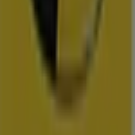
Action
Albert Heijn
Vomar
Hoogvliet
Dekamarkt
Wibra
Medipoint
DA
Trekpleister
Scapino
Hubo
vestigingen in uw buurt