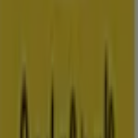
amsterdam
rotterdam
den-
haag
utrecht
eindhoven
groningen
haarlem
breda
tilburg
arnhem
nij
Bekijk meer steden voor prijsvergelijking
Advertentie