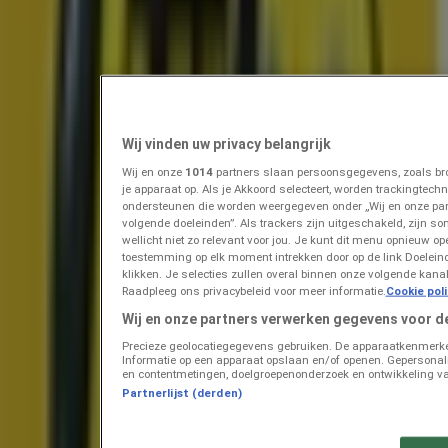
Prijsdata geldig tot 18-8
Oosterwolde
Zojuist toegevoegd
Albert Heijn
Onze beste koopjes
Wij vinden uw privacy belangrijk
Wij en onze
1014
partners slaan persoonsgegevens, zoals bro
Prijsdata geldig tot 22-8
Oosterwolde
je apparaat op. Als je Akkoord selecteert, worden trackingtec
Binnenkort beschikbaar
ondersteunen die worden weergegeven onder „Wij en onze pa
volgende doeleinden”. Als trackers zijn uitgeschakeld, zijn so
wellicht niet zo relevant voor jou. Je kunt dit menu opnieuw op
toestemming op elk moment intrekken door op de link Doelei
Albert Heijn
klikken. Je selecties zullen overal binnen onze volgende kan
Raadpleeg ons privacybeleid voor meer informatie.
Cookie pol
Topdeals voor alle klanten
Wij en onze partners verwerken gegevens voor d
Precieze geolocatiegegevens gebruiken. De apparaatkenmerken 
Prijsdata geldig tot 16-8
Oosterwolde
Informatie op een apparaat opslaan en/of openen. Gepersonalis
Zojuist toegevoegd
en contentmetingen, doelgroepenonderzoek en ontwikkeling va
Partnerlijst (derden)
Dekamarkt