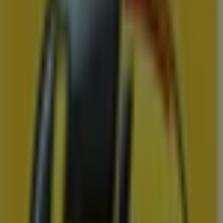
Vomar
Folder van volgende week
Prijsdata geldig tot 15-8
Oosterwolde
Binnenkort beschikbaar
Hema
Onze beste koopjes
Prijsdata geldig tot 16-8
Oosterwolde
Zojuist toegevoegd
Jumbo
Jumbo actiefolder wjdn 33