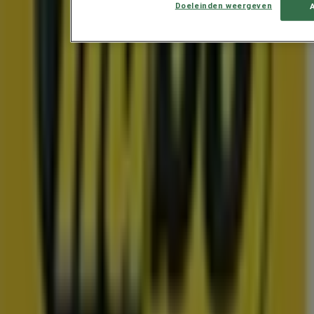
Doeleinden weergeven
Exclusieve deals en koopjes
Prijsdata geldig tot 22-8
Oosterwolde
Toon meer
Advertentie