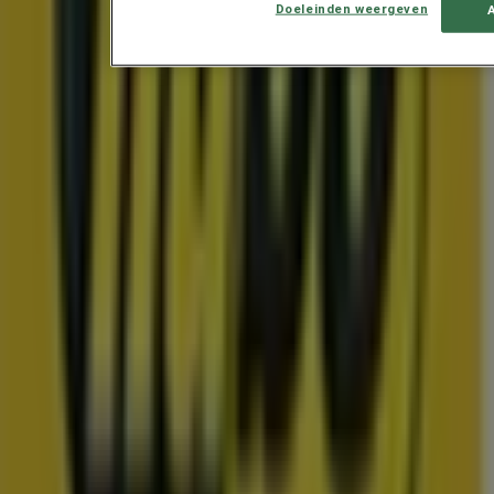
Doeleinden weergeven
Bespaar nu met onze deals
Prijsdata geldig tot 11-8
Ridderkerk
Toon meer
Advertentie