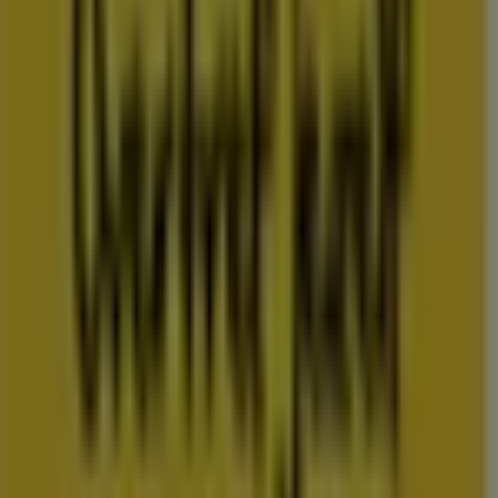
Folderscheck maakt deel uit van Shopfully, het
techbedrijf dat lokaal winkelen wereldwijd opnieuw
uitvindt.
COMPANY