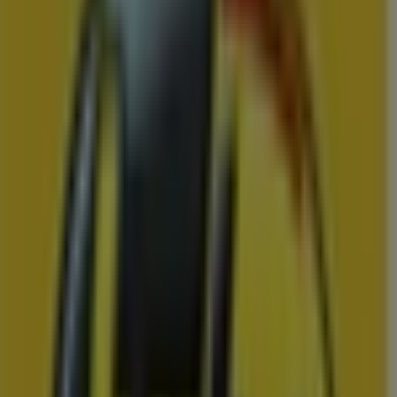
Vomar
De beste aanbiedingen van Nederland
Prijsdata geldig tot 8-8
Ridderkerk
Binnenkort beschikbaar
Aldi
Aanbiedingen voor koopjesjagers
Prijsdata geldig tot 9-8
Ridderkerk
Binnenkort beschikbaar
Lidl
1008 - 1608