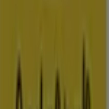
amsterdam
rotterdam
den-
haag
utrecht
eindhoven
groningen
haarlem
breda
tilburg
arnhem
nij
Bekijk meer steden voor prijsvergelijking
Advertentie