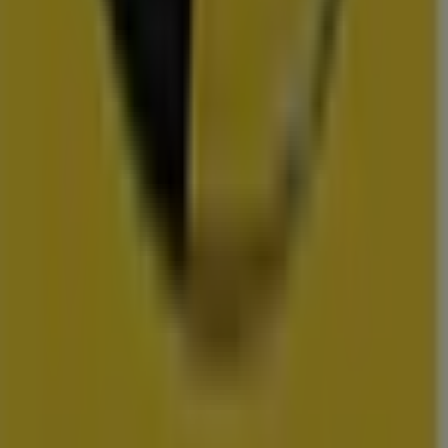
Action
Albert Heijn
Vomar
Hoogvliet
Dekamarkt
Wibra
Medipoint
DA
Trekpleister
Scapino
Hubo
vestigingen in uw buurt