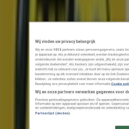
Prijsdata geldig tot 16-8
Ridderkerk
Binnenkort beschikbaar
Lidl
Weekenddeals
Wij vinden uw privacy belangrijk
Wij en onze
1012
partners slaan persoonsgegevens, zoals bro
Prijsdata geldig tot 16-8
Ridderkerk
je apparaat op. Als je Akkoord selecteert, worden trackingtec
Binnenkort beschikbaar
ondersteunen die worden weergegeven onder „Wij en onze pa
volgende doeleinden”. Als trackers zijn uitgeschakeld, zijn so
wellicht niet zo relevant voor jou. Je kunt dit menu opnieuw op
toestemming op elk moment intrekken door op de link Doelei
Aldi
klikken. Je selecties zullen overal binnen onze volgende kan
Raadpleeg ons privacybeleid voor meer informatie.
Cookie pol
Kortingen en acties
Wij en onze partners verwerken gegevens voor d
Precieze geolocatiegegevens gebruiken. De apparaatkenmerken 
Prijsdata geldig tot 16-8
Ridderkerk
Informatie op een apparaat opslaan en/of openen. Gepersonalis
Zojuist toegevoegd
en contentmetingen, doelgroepenonderzoek en ontwikkeling va
Partnerlijst (derden)
Plus