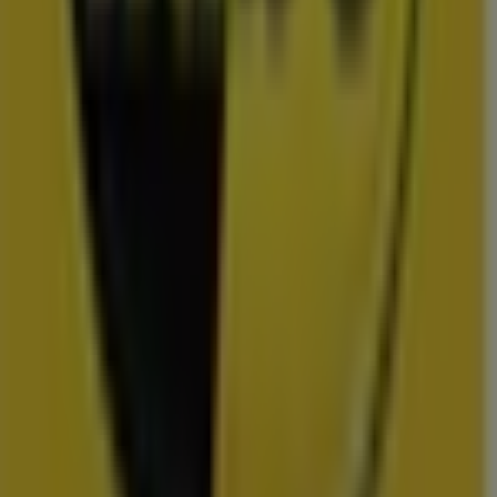
Uitgelichte prijsacties
TV
smart
tv
Zwemkleding
Badpak
Naaimachine
wandelschoenen
doe-het-
zelf
mosselen
kersen
Folders en de scherpste deals in
Ridderkerk
Lidl
Dirk
Plus
Aldi
Kruidvat
Nettorama
Jumbo