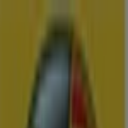
U bent hier:
Ridderkerk
Menu
Featured
Supermarkt
Kleding, Schoenen &
Accessoires
Warenhuis
Bouwmarkt & Tuin
Wonen & Meubels
Advertentie
Vergelijk de Beste Aanbiedingen en
Folders in Ridderkerk
Zojuist toegevoegd